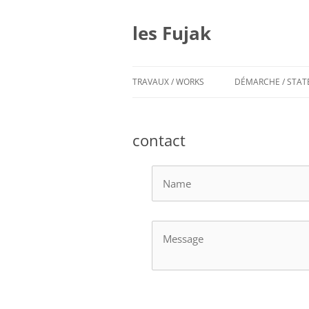
Aller
au
contenu
les Fujak
TRAVAUX / WORKS
DÉMARCHE / STA
contact