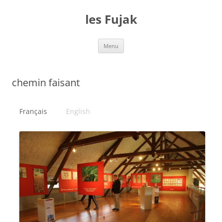
Aller
au
les Fujak
contenu
Menu
chemin faisant
Français
English