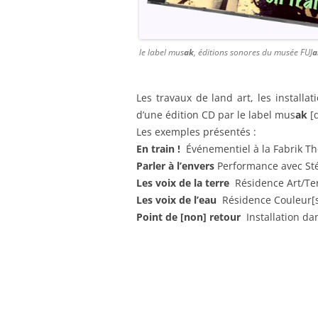
le label mus
ak
, éditions sonores du musée FUJ
a
Les travaux de land art, les installat
d’une édition CD par le label mus
ak
[
Les exemples présentés :
En train !
Événementiel à la Fabrik Th
Parler à l’envers
Performance avec Sté
Les voix de la terre
Résidence Art/Ter
Les voix de l’eau
Résidence Couleur[s]
Point de [non] retour
Installation da