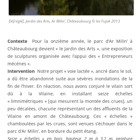
Dé[réglé], Jardin des Arts, Ar Milin’, Châteaubourg © les Fujak 2013
Contexte
Pour la onzième année, le parc d’Ar Milin’ à
Châteaubourg devient « le Jardin des Arts », une exposition
de sculptures organisée avec l’appui des « Entrepreneurs
mécènes ».
Intervention
Notre projet « voie lactée », ancré dans le sol,
a dû être abandonné suite aux sévères inondations de la
fin de l’hiver. En réaction, nous avons conjuré le vilain sort
dû à la Vilaine, en installant seize échelles
« limnimétriques » [qui mesurent la montée des crues], un
peu décalées, chacune représentant un des affluents de la
Vilaine en amont de Châteaubourg. Ces « échelles »
chamboulées par les crues, sont venues s’échouer dans le
parc d’Ar Milin’, en bordure du petit étang.
Seize « échelles » en bois, hauteur 2 m à 3,2 m, peinture