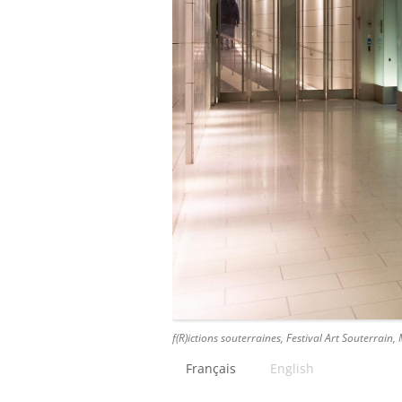
f(R)ictions souterraines, Festival Art Souterrai
Français
English