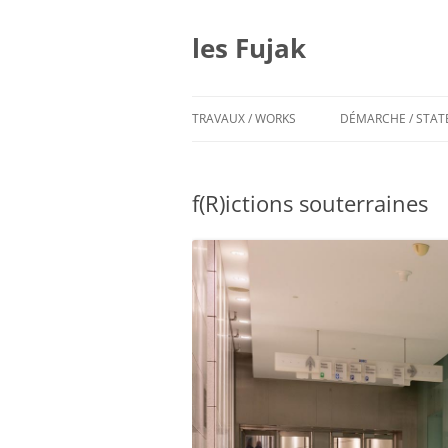
Aller
au
contenu
les Fujak
TRAVAUX / WORKS
DÉMARCHE / STA
f(R)ictions souterraines