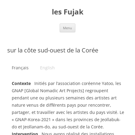
Aller
au
les Fujak
contenu
Menu
sur la côte sud-ouest de la Corée
Français
English
Contexte
Initiés par l’association coréenne Yatoo, les
GNAP [Global Nomadic Art Projects] regroupent
pendant une ou plusieurs semaines des artistes art
nature venus de différents pays pour rencontrer,
partager, et travailler avec les artistes du pays visité. Le
« GNAP-Korea-2021 » dans les provinces de Jeollabuk-
do et Jeollanam-do, au sud-ouest de la Corée.
Intervention
Nous avons réalisé des installations