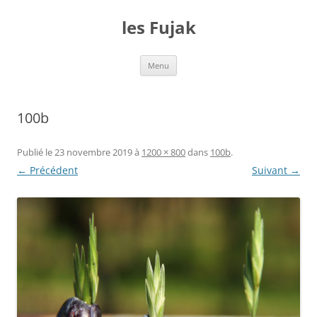
Aller
au
les Fujak
contenu
Menu
100b
Publié le
23 novembre 2019
à
1200 × 800
dans
100b
.
← Précédent
Suivant →