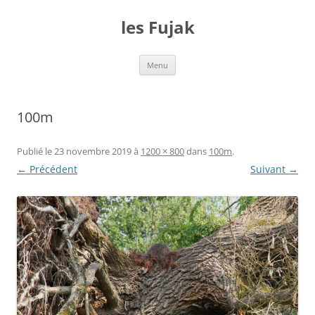
Aller
au
les Fujak
contenu
Menu
100m
Publié le
23 novembre 2019
à
1200 × 800
dans
100m
.
← Précédent
Suivant →