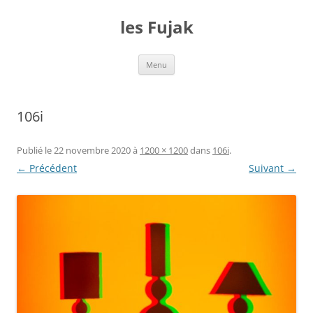
Aller
au
les Fujak
contenu
Menu
106i
Publié le
22 novembre 2020
à
1200 × 1200
dans
106i
.
← Précédent
Suivant →