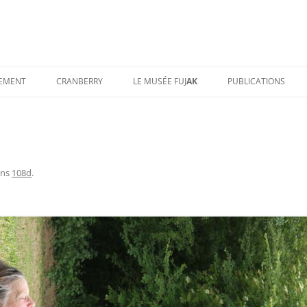
TEMENT
CRANBERRY
LE MUSÉE FUJ
AK
PUBLICATIONS
ns
108d
.