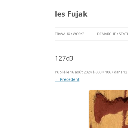
Aller
au
contenu
les Fujak
TRAVAUX / WORKS
DÉMARCHE / STA
127d3
Publié le
16 août 2024
à
800 × 1067
dans
12
← Précédent