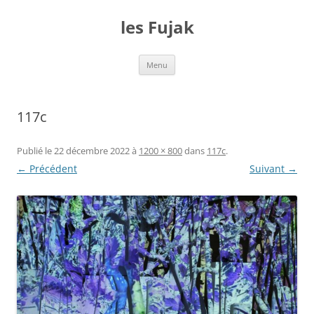
Aller
au
les Fujak
contenu
Menu
117c
Publié le
22 décembre 2022
à
1200 × 800
dans
117c
.
← Précédent
Suivant →