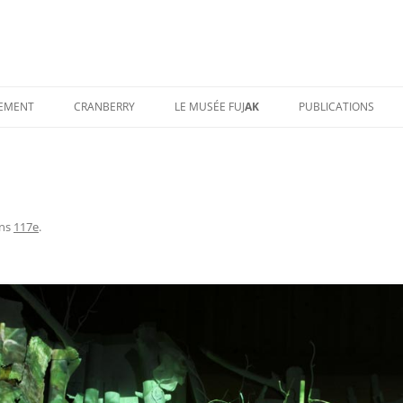
TEMENT
CRANBERRY
LE MUSÉE FUJ
AK
PUBLICATIONS
ns
117e
.