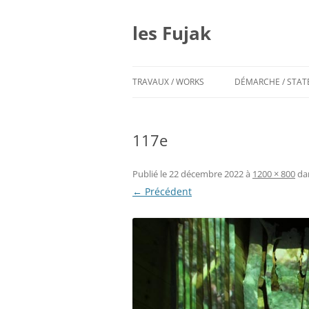
Aller
au
contenu
les Fujak
TRAVAUX / WORKS
DÉMARCHE / STA
117e
Publié le
22 décembre 2022
à
1200 × 800
da
← Précédent