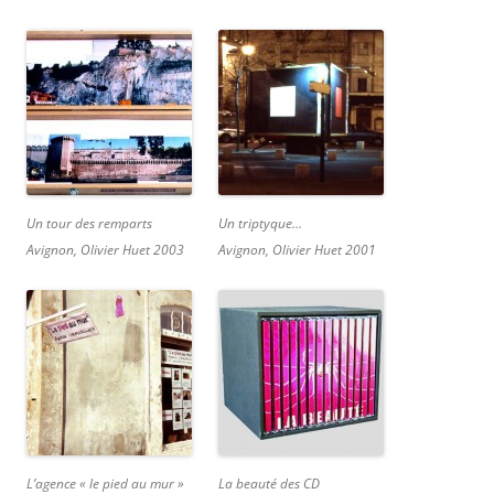
Un tour des remparts
Un triptyque…
Avignon, Olivier Huet 2003
Avignon, Olivier Huet 2001
L’agence « le pied au mur »
La beauté des CD