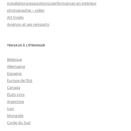
installations/expositions/performances en intérieur
photographie – vidéo
Art troglo
Avignon et ses remparts
TRAVAUX À L’ÉTRANGER
Belgique
Allemagne
Espagne
Europe de l’Est
Canada
États-Unis
Argentine
Iran
Mongolie
Corée du Sud