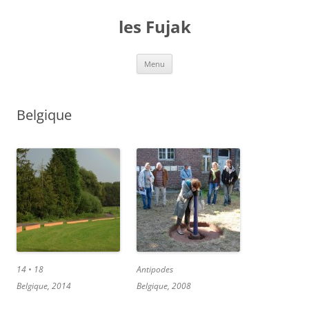
Aller
au
les Fujak
contenu
Menu
Belgique
14 • 18
Antipodes
Belgique, 2014
Belgique, 2008